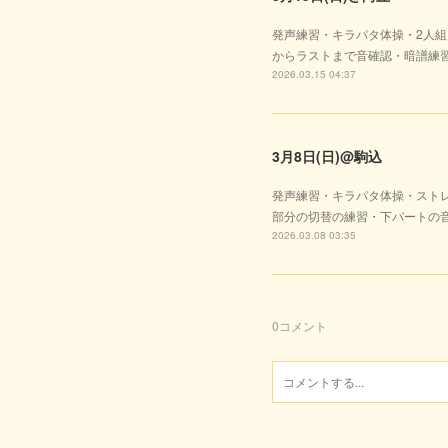
発声練習・キラパタ体操・2人
からラストまで音確認・暗譜練
2026.03.15 04:37
3月8日(日)@駒込
発声練習・キラパタ体操・スト
部分の切替の練習・下パートの
2026.03.08 03:35
0
コメント