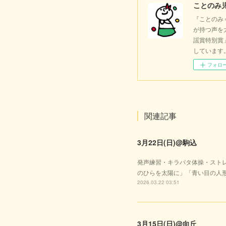
ことのみ
『ことのみ
が持つ声を
謡賞特別賞
しています
フォロ
関連記事
3月22日(日)@駒込
発声練習・キラパタ体操・スト
のひらを太陽に」「青い目の人
2026.03.22 03:51
3月15日(日)@向丘