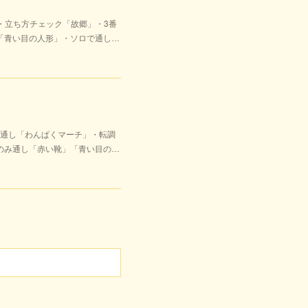
・立ち方チェック「故郷」・3番
「青い目の人形」・ソロで通し…
通し「わんぱくマーチ」・転調
のみ通し「赤い靴」「青い目の…