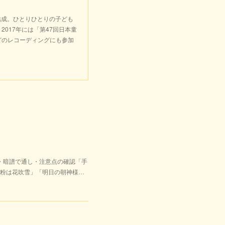
結成。ひとりひとりの子ども
017年には「第47回日本童
どのレコーディングにも参加
・暗譜で通し・注意点の確認「手
粉は花吹雪」「明日の朝神様…