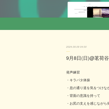
2024.09.09 04:00
9月8日(日)@茗荷谷
発声練習
・キラパタ体操
・息の通り道を気をつけな
・背面の意識を持って
・お尻の支えを感じながら