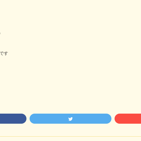
)
)です