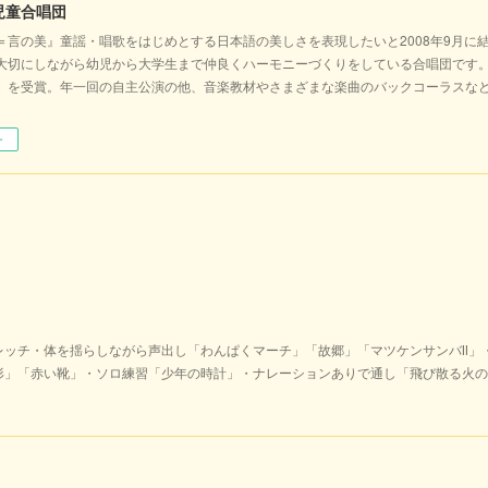
児童合唱団
＝言の美』童謡・唱歌をはじめとする日本語の美しさを表現したいと2008年9月に
大切にしながら幼児から大学生まで仲良くハーモニーづくりをしている合唱団です。2
」を受賞。年一回の自主公演の他、音楽教材やさまざまな楽曲のバックコーラスな
。
ー
レッチ・体を揺らしながら声出し「わんぱくマーチ」「故郷」「マツケンサンバⅡ」
形」「赤い靴」・ソロ練習「少年の時計」・ナレーションありで通し「飛び散る火の