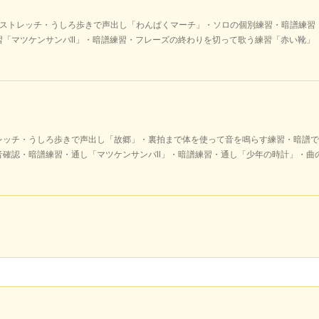
組ストレッチ・うしろ歩きで声出し「わんぱくマーチ」・ソロの個別練習・暗譜練習
習「マツケンサンバⅡ」・暗譜練習・フレーズの終わりを切って歌う練習「赤い靴」
レッチ・うしろ歩きで声出し「故郷」・裏拍まで体を使って音を鳴らす練習・暗譜で
音確認・暗譜練習・通し「マツケンサンバⅡ」・暗譜練習・通し「少年の時計」・曲