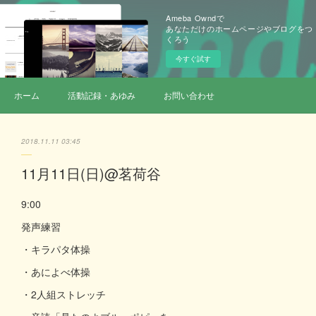
Ameba Owndで
あなただけのホームページやブログをつ
くろう
今すぐ試す
ホーム
活動記録・あゆみ
お問い合わせ
2018.11.11 03:45
11月11日(日)@茗荷谷
9:00
発声練習
・キラパタ体操
・あによべ体操
・2人組ストレッチ