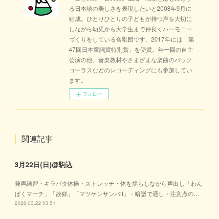
る日本語の美しさを表現したいと2008年9月に
結成。ひとりひとりの子どもが持つ声を大切に
しながら幼児から大学生まで仲良くハーモニー
づくりをしている合唱団です。2017年には「第
47回日本童謡賞特別賞」を受賞。年一回の自主
公演の他、音楽教材やさまざまな楽曲のバック
コーラスなどのレコーディングにも参加してい
ます。
フォロー
関連記事
3月22日(日)@駒込
発声練習・キラパタ体操・ストレッチ・体を揺らしながら声出し「わん
ぱくマーチ」「故郷」「マツケンサンバⅡ」・暗譜で通し・注意点の…
2026.03.22 03:51