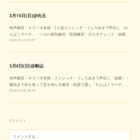
3月15日(日)@向丘
発声練習・キラパタ体操・2人組ストレッチ・うしろ歩きで声出し「わ
んぱくマーチ」・ソロの個別練習・暗譜練習・立ち方チェック「故郷…
2026.03.15 04:37
3月8日(日)@駒込
発声練習・キラパタ体操・ストレッチ・うしろ歩きで声出し「故郷」・
裏拍まで体を使って音を鳴らす練習・暗譜で通し「わんぱくマーチ」…
2026.03.08 03:35
0
コメント