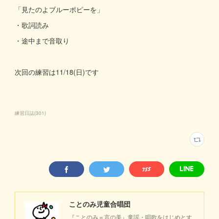
「見たのよブルーポピーを」
・歌詞読み
・途中まで音取り
次回の練習は11/18(日)です
練習日誌
(
301
)
ことのみ児童合唱団
『ことのみ＝言の美』童謡・唱歌をはじめとす